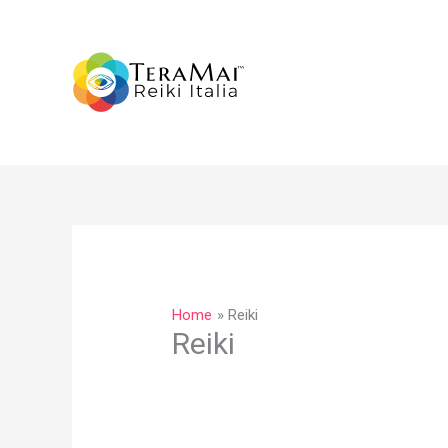
Vai
al
contenuto
Home
Reiki
Reiki