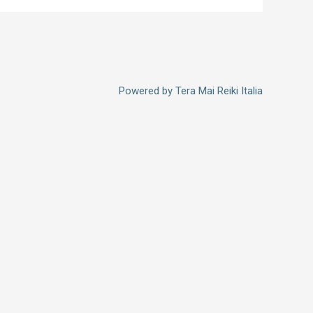
Powered by
Tera Mai Reiki Italia
Iscriviti alla
Newsletter
Iscriviti per gli aggiornamenti sui
nostri eventi, webinar gratuiti,
meditazioni, corsi e molto altro!