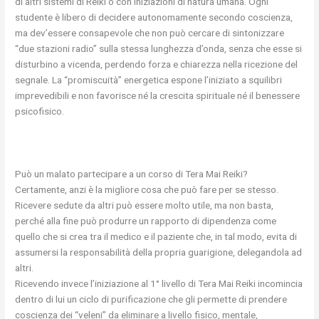
di altri sistemi di Reiki o con iniziazioni di natura umana. Ogni
studente è libero di decidere autonomamente secondo coscienza,
ma dev’essere consapevole che non può cercare di sintonizzare
“due stazioni radio” sulla stessa lunghezza d’onda, senza che esse si
disturbino a vicenda, perdendo forza e chiarezza nella ricezione del
segnale. La “promiscuità” energetica espone l’iniziato a squilibri
imprevedibili e non favorisce né la crescita spirituale né il benessere
psicofisico.
Può un malato partecipare a un corso di Tera Mai Reiki?
Certamente, anzi è la migliore cosa che può fare per se stesso.
Ricevere sedute da altri può essere molto utile, ma non basta,
perché alla fine può produrre un rapporto di dipendenza come
quello che si crea tra il medico e il paziente che, in tal modo, evita di
assumersi la responsabilità della propria guarigione, delegandola ad
altri.
Ricevendo invece l’iniziazione al 1° livello di Tera Mai Reiki incomincia
dentro di lui un ciclo di purificazione che gli permette di prendere
coscienza dei “veleni” da eliminare a livello fisico, mentale,