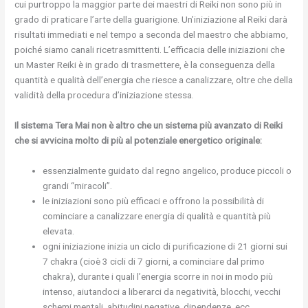
cui purtroppo la maggior parte dei maestri di Reiki non sono più in
grado di praticare l’arte della guarigione. Un’iniziazione al Reiki darà
risultati immediati e nel tempo a seconda del maestro che abbiamo,
poiché siamo canali ricetrasmittenti. L’efficacia delle iniziazioni che
un Master Reiki è in grado di trasmettere, è la conseguenza della
quantità e qualità dell’energia che riesce a canalizzare, oltre che della
validità della procedura d’iniziazione stessa.
Il sistema Tera Mai non è altro che un sistema più avanzato di Reiki
che si avvicina molto di più al potenziale energetico originale:
essenzialmente guidato dal regno angelico, produce piccoli o
grandi “miracoli”.
le iniziazioni sono più efficaci e offrono la possibilità di
cominciare a canalizzare energia di qualità e quantità più
elevata.
ogni iniziazione inizia un ciclo di purificazione di 21 giorni sui
7 chakra (cioè 3 cicli di 7 giorni, a cominciare dal primo
chakra), durante i quali l’energia scorre in noi in modo più
intenso, aiutandoci a liberarci da negatività, blocchi, vecchi
schemi mentali, abitudini negative, dipendenze, ecc