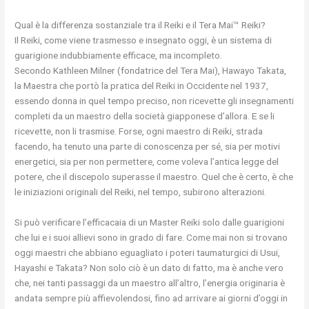
Qual è la differenza sostanziale tra il Reiki e il Tera Mai™ Reiki?
Il Reiki, come viene trasmesso e insegnato oggi, è un sistema di
guarigione indubbiamente efficace, ma incompleto.
Secondo Kathleen Milner (fondatrice del Tera Mai), Hawayo Takata,
la Maestra che portò la pratica del Reiki in Occidente nel 1937,
essendo donna in quel tempo preciso, non ricevette gli insegnamenti
completi da un maestro della società giapponese d’allora. E se li
ricevette, non li trasmise. Forse, ogni maestro di Reiki, strada
facendo, ha tenuto una parte di conoscenza per sé, sia per motivi
energetici, sia per non permettere, come voleva l’antica legge del
potere, che il discepolo superasse il maestro. Quel che è certo, è che
le iniziazioni originali del Reiki, nel tempo, subirono alterazioni.
Si può verificare l’efficacaia di un Master Reiki solo dalle guarigioni
che lui e i suoi allievi sono in grado di fare. Come mai non si trovano
oggi maestri che abbiano eguagliato i poteri taumaturgici di Usui,
Hayashi e Takata? Non solo ciò è un dato di fatto, ma è anche vero
che, nei tanti passaggi da un maestro all’altro, l’energia originaria è
andata sempre più affievolendosi, fino ad arrivare ai giorni d’oggi in