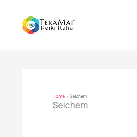
Vai
al
contenuto
Home
Seichem
Seichem