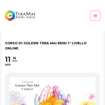
Vai
Menu
al
princi
contenuto
CORSO DI GOLDEN TERA MAI REIKI 1° LIVELLO
ONLINE
11
16
MAG
APR