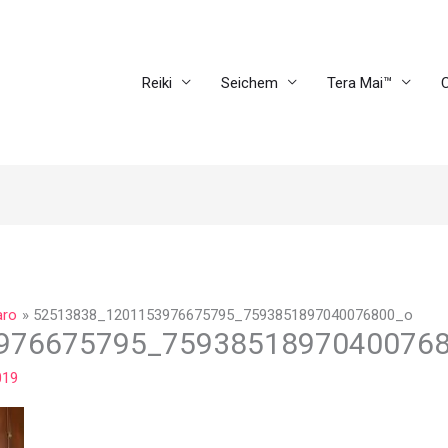
Reiki
Seichem
Tera Mai™
C
aro
52513838_1201153976675795_7593851897040076800_o
976675795_7593851897040076
019