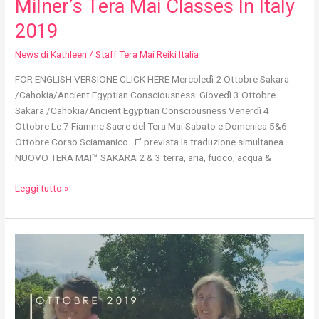
Milner’s Tera Mai Classes In Italy
2019
News di Kathleen
/
Staff Tera Mai Reiki Italia
FOR ENGLISH VERSIONE CLICK HERE Mercoledì 2 Ottobre Sakara
/Cahokia/Ancient Egyptian Consciousness Giovedì 3 Ottobre
Sakara /Cahokia/Ancient Egyptian Consciousness Venerdì 4
Ottobre Le 7 Fiamme Sacre del Tera Mai Sabato e Domenica 5&6
Ottobre Corso Sciamanico E’ prevista la traduzione simultanea
NUOVO TERA MAI™ SAKARA 2 & 3 terra, aria, fuoco, acqua &
Leggi tutto »
Kathleen
Milner
in
Italia
ad
ottobre