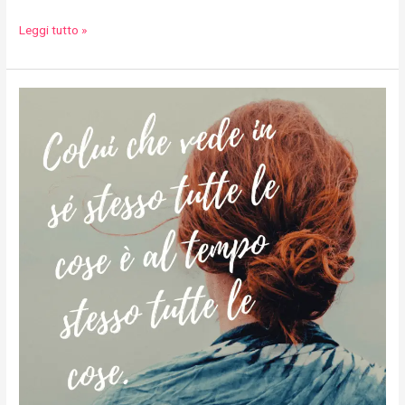
Leggi tutto »
Colui
che
Vede…