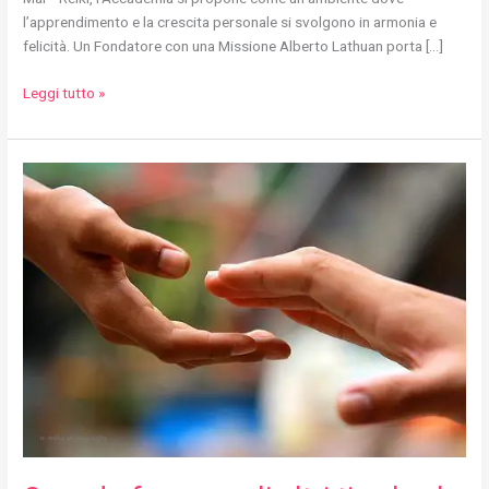
l’apprendimento e la crescita personale si svolgono in armonia e
felicità. Un Fondatore con una Missione Alberto Lathuan porta […]
Leggi tutto »
Quando
fare
per
gli
altri
ti
salva
la
vita