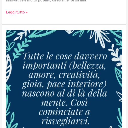
Leggi tutto »
Tutte
le
cose
davvero
importanti