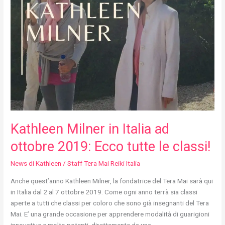
2019:
Ecco
tutte
le
classi!
Kathleen Milner in Italia ad
ottobre 2019: Ecco tutte le classi!
News di Kathleen
/
Staff Tera Mai Reiki Italia
Anche quest’anno Kathleen Milner, la fondatrice del Tera Mai sarà qui
in Italia dal 2 al 7 ottobre 2019. Come ogni anno terrà sia classi
aperte a tutti che classi per coloro che sono già insegnanti del Tera
Mai. E’ una grande occasione per apprendere modalità di guarigioni
innovative e molto potenti, direttamente da una