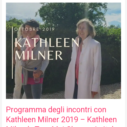
Programma
degli
incontri
con
Kathleen
Milner
2019
–
Kathleen
Milner’s
Tera
Mai
Classes
In
Italy
2019
Programma degli incontri con
Kathleen Milner 2019 – Kathleen