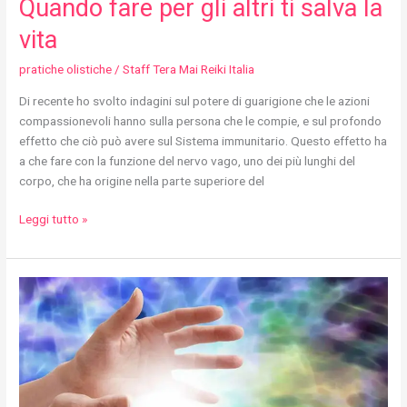
Quando fare per gli altri ti salva la
vita
pratiche olistiche
/
Staff Tera Mai Reiki Italia
Di recente ho svolto indagini sul potere di guarigione che le azioni
compassionevoli hanno sulla persona che le compie, e sul profondo
effetto che ciò può avere sul Sistema immunitario. Questo effetto ha
a che fare con la funzione del nervo vago, uno dei più lunghi del
corpo, che ha origine nella parte superiore del
Leggi tutto »
Che
relazione
c’è
fra
il
Tera
Mai™