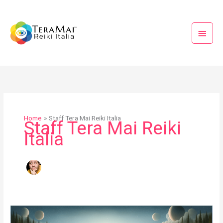
Vai
Menu
al
princi
contenuto
Home
Staff Tera Mai Reiki Italia
Staff Tera Mai Reiki
Italia
L’Inaugurazione
dell’Accademia