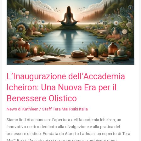
Icheiron:
Una
Nuova
Era
per
il
Benessere
Olistico
L’Inaugurazione dell’Accademia
Icheiron: Una Nuova Era per il
Benessere Olistico
News di Kathleen
/
Staff Tera Mai Reiki Italia
Siamo lieti di annunciare l’apertura dell’Accademia Icheiron, un
innovativo centro dedicato alla divulgazione e alla pratica del
benessere olistico. Fondata da Alberto Lathuan, un esperto di Tera
Mai™ Reiki, l’Accademia si propone come un ambiente dove