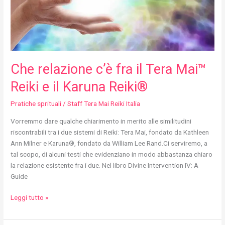
Reiki
e
il
Karuna
Reiki®
Che relazione c’è fra il Tera Mai™
Reiki e il Karuna Reiki®
Pratiche sprituali
/
Staff Tera Mai Reiki Italia
Vorremmo dare qualche chiarimento in merito alle similitudini
riscontrabili tra i due sistemi di Reiki: Tera Mai, fondato da Kathleen
Ann Milner e Karuna®, fondato da William Lee Rand.Ci serviremo, a
tal scopo, di alcuni testi che evidenziano in modo abbastanza chiaro
la relazione esistente fra i due. Nel libro Divine Intervention IV: A
Guide
Leggi tutto »