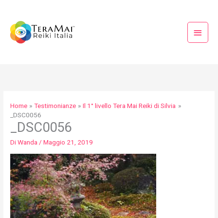
Vai
Menu
al
princi
contenuto
Home
Testimonianze
Il 1° livello Tera Mai Reiki di Silvia
_DSC0056
_DSC0056
Di
Wanda
/
Maggio 21, 2019