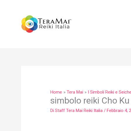
Vai
al
contenuto
Home
Tera Mai
I Simboli Reiki e Seic
simbolo reiki Cho Ku
Di
Staff Tera Mai Reiki Italia
/
Febbraio 4, 