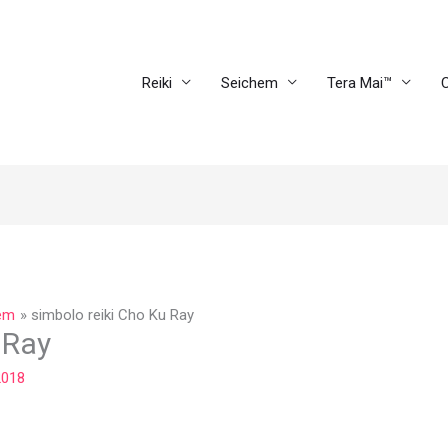
Reiki
Seichem
Tera Mai™
C
hem
simbolo reiki Cho Ku Ray
 Ray
2018