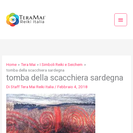
Vai
Menu
al
princi
contenuto
Home
Tera Mai
I Simboli Reiki e Seichem
tomba della scacchiera sardegna
tomba della scacchiera sardegna
Di
Staff Tera Mai Reiki Italia
/
Febbraio 4, 2018