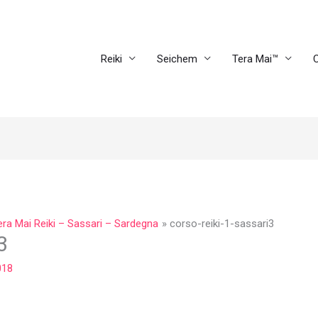
Reiki
Seichem
Tera Mai™
C
era Mai Reiki – Sassari – Sardegna
corso-reiki-1-sassari3
3
018