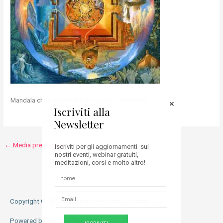
Mandala che rappresenta il viaggio sciamanico
Iscriviti alla
Newsletter
←
Media precedente
Iscriviti per gli aggiornamenti sui
nostri eventi, webinar gratuiti,
meditazioni, corsi e molto altro!
Copyright © 2026
Tera Mai Reiki Italia
|
Credits
Powered by
Tera Mai Reiki Italia