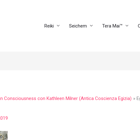
Reiki
Seichem
Tera Mai™
C
an Consciousness con Kathleen Milner (Antica Coscienza Egizia)
E
2019