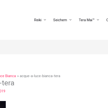
Reiki
Seichem
Tera Mai™
C
uce Bianca
acque-a-luce-bianca-tera
-tera
2019