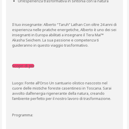
Un’esperienza trasformativa in sintonia con la natura
Il tuo insegnante: Alberto “Taruh” Lathan Con oltre 24 anni di
esperienza nelle pratiche energetiche, Alberto è uno dei sei
insegnanti in Europa abilitati a insegnare il Tera Mai™
Akasha Seichem. La sua passione e competenza ti
guideranno in questo viaggio trasformativo.
Scopri di più
Luogo: Fonte all’Orso Un santuario olistico nascosto nel
cuore delle mistiche foreste casentinesi in Toscana. Sarai
avvolto dall’energia rigenerante della natura, creando
l’ambiente perfetto per il nostro lavoro di trasformazione.
Programma: