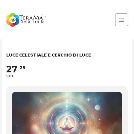
Vai
Menu
al
princi
contenuto
LUCE CELESTIALE E CERCHIO DI LUCE
27
29
SET