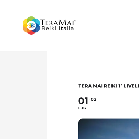
Vai
al
contenuto
TERA MAI REIKI 1° LIVE
01
02
LUG