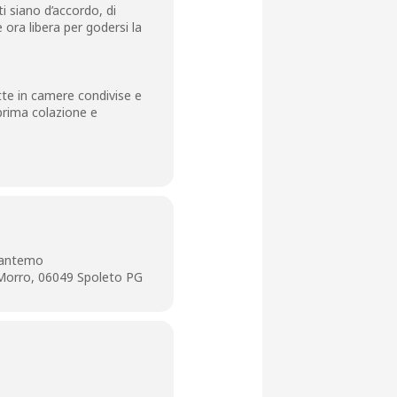
ti siano d’accordo, di
 ora libera per godersi la
tte in camere condivise e
prima colazione e
liantemo
 Morro, 06049 Spoleto PG