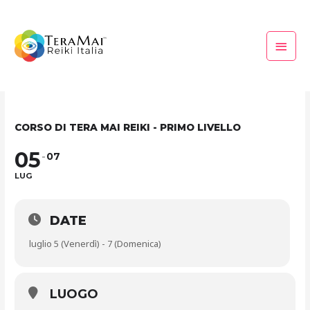
Vai
Menu
al
princi
contenuto
CORSO DI TERA MAI REIKI - PRIMO LIVELLO
05
07
LUG
DATE
luglio 5 (Venerdì) - 7 (Domenica)
LUOGO