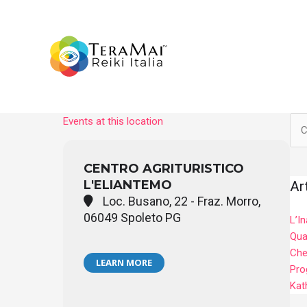
Vai
al
contenuto
Events at this location
Cer
CENTRO AGRITURISTICO
L'ELIANTEMO
Ar
Loc. Busano, 22 - Fraz. Morro,
06049 Spoleto PG
L’I
Quan
Che
LEARN MORE
Pro
Kat