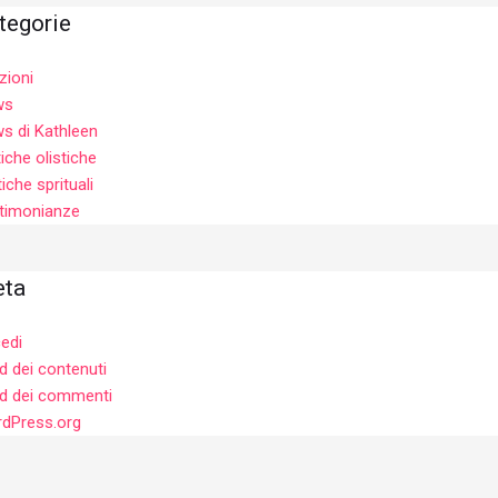
tegorie
zioni
ws
s di Kathleen
tiche olistiche
iche sprituali
timonianze
ta
edi
d dei contenuti
d dei commenti
dPress.org