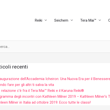
Reiki
Seichem
Tera Mai™
C
ca:
ticoli recenti
naugurazione dell’Accademia Icheiron: Una Nuova Era per il Benessere
do fare per gli altri ti salva la vita
 relazione c’è fra il Tera Mai™ Reiki e il Karuna Reiki®
gramma degli incontri con Kathleen Milner 2019 – Kathleen Milner’s T
hleen Milner in Italia ad ottobre 2019: Ecco tutte le classi!