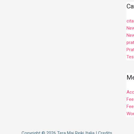
Ca
cita
Ne
New
pra
Prat
Tes
Me
Acc
Fee
Fee
Wor
Copyright © 2026
Tera Mai Reiki Italia
|
Credits