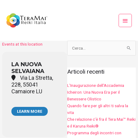
Vai
Menu
al
princi
contenuto
Events at this location
Cerca:
LA NUOVA
SELVAIANA
Articoli recenti
Via La Stretta,
228, 55041
L’Inaugurazione dell’Accademia
Camaiore LU
Icheiron: Una Nuova Era per il
Benessere Olistico
Quando fare per gli altri ti salva la
LEARN MORE
vita
Che relazione c’è fra il Tera Mai™ Reiki
e il Karuna Reiki®
Programma degli incontri con