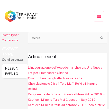
Vai
Menu
al
princi
contenuto
Event Type :
Cerca:
Conferenza
EVENT
TYPE
Articoli recenti
Conferenza
L’Inaugurazione dell’Accademia Icheiron: Una Nuova
NESSUN
Era per il Benessere Olistico
EVENTO
Quando fare per gli altri ti salva la vita
Che relazione c’è fra il Tera Mai™ Reiki e il Karuna
Reiki®
Programma degli incontri con Kathleen Milner 2019 –
Kathleen Milner’s Tera Mai Classes In Italy 2019
Kathleen Milner in Italia ad ottobre 2019: Ecco tutte le