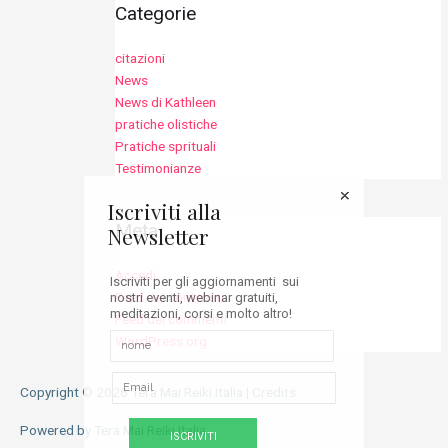
Categorie
citazioni
News
News di Kathleen
pratiche olistiche
Pratiche sprituali
Testimonianze
Iscriviti alla
Meta
Newsletter
Accedi
Iscriviti per gli aggiornamenti sui
Feed dei contenuti
nostri eventi, webinar gratuiti,
meditazioni, corsi e molto altro!
Feed dei commenti
WordPress.org
Copyright © 2026
Tera Mai Reiki Italia
|
Credits
Powered by
Tera Mai Reiki Italia
ISCRIVITI